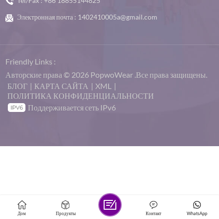
Tel/Fax :
+86 18855144825
Электронная почта :
1402410005a@gmail.com
Friendly Links :
Авторские права © 2026 PopwoWear .Все права защищены.
БЛОГ
|
КАРТА САЙТА
|
XML
|
ПОЛИТИКА КОНФИДЕНЦИАЛЬНОСТИ
Поддерживается сеть IPv6
Дом
Продукты
Контакт
WhatsApp