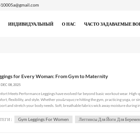
410005a@gmail.com
ИНДИВИДУАЛЬНЫЙ
О НАС
ЧАСТО ЗАДАВАЕМЫЕ В
ggings for Every Woman: From Gym to Maternity
DEC 08, 2025
fort Meets Performance Leggings have evolved far beyond basic workout wear. High-q
ort, flexibility, and style. Whether you&rsquo;re hitting the gym, practicing yoga, or 
ort and stretch your body needs. Soft, breathable fabrics wick away moisture during i
fortable experience no matter the activity. Maternity-Friendly Design for Active Mo
ort. Maternity yoga leggings are crafted to provide gentle support for a growing belly
Gym Leggings For Women
Леггинсы Для Йоги Для Береме
ТЕГИ :
ng exercise and daily routines. Features such as over-bump waistbands, stretchable pan
ve safely. These leggings adapt to the body as it changes, offering comfort and confi
nsitions Beyond the Gym Leggings have become a wardrobe essential not just for worko