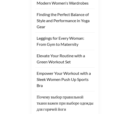
casu
Modern Women's Wardrobes
desi
allo
Finding the Perfect Balance of
ensu
Style and Performance in Yoga
int
supp
Gear
hel
cur
Leggings for Every Woman:
expe
From Gym to Maternity
such
legg
Cho
Elevate Your Routine with a
Ever
Green Workout Set
legg
and
Empower Your Workout with a
fash
Sleek Women Push Up Sports
Bra
Почему выбор правильной
ткани важен при выборе одежды
для горячей йоги