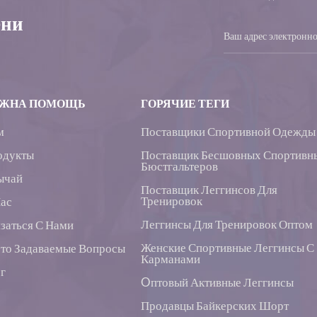
ени
ЖНА ПОМОЩЬ
ГОРЯЧИЕ ТЕГИ
м
Поставщики Спортивной Одежды
одукты
Поставщик Бесшовных Спортивн
Бюстгальтеров
ычай
Поставщик Леггинсов Для
Тренировок
Нас
Леггинсы Для Тренировок Оптом
заться С Нами
Женские Спортивные Леггинсы С
то Задаваемые Вопросы
Карманами
г
Oптовый Активные Леггинсы
Продавцы Байкерских Шорт