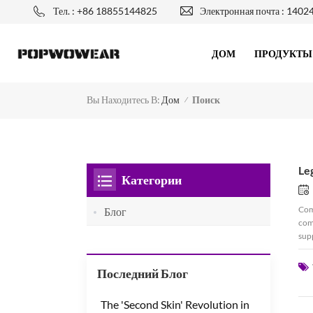
Тел. : +86 18855144825
Электронная почта :
1402
ДОМ
ПРОДУКТЫ
Вы Находитесь В:
Поиск
Дом
/
Le
Категории
Com
Блог
comf
supp
com
comf
Последний Блог
duri
acti
Tra
The 'Second Skin' Revolution in