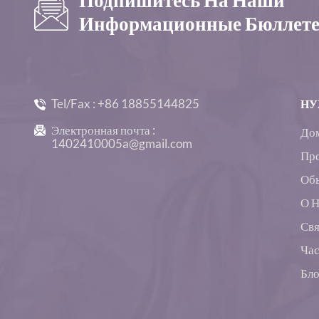
Информационные Бюллет
Tel/Fax :
+86 18855144825
НУ
Электронная почта :
До
1402410005a@gmail.com
Пр
Об
О 
Свя
Час
Бло