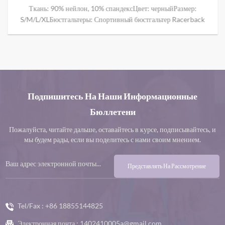
B1005
Ткань: 90% нейлон, 10% спандексЦвет: черныйРазмер:
S/M/L/XLБюстгальтеры: Спортивный бюстгальтер Racerback
Новые женские спортивные кроссовки с мягкой подкладкой
Racerback помогут поднять грудь. Если у женщины более
тяжелая грудь, это может помочь уменьшить вес, который ей
приходится нести. Этот спортивный бюстгальтер стал намного
удобнее, чем раньше. Набивка также разработана так, чтобы быть
мягкой по отношению к груди, обеспечивая все возможности
Подпишитесь На Наши Информационные
для тренировок и при этом ощущая себя очень комфортно.​
Бюллетени
Пожалуйста, читайте дальше, оставайтесь в курсе, подписывайтесь, и
мы будем рады, если вы поделитесь с нами своим мнением.
Представлять На Рассмотрение
Tel/Fax :
+86 18855144825
Электронная почта :
1402410005a@gmail.com