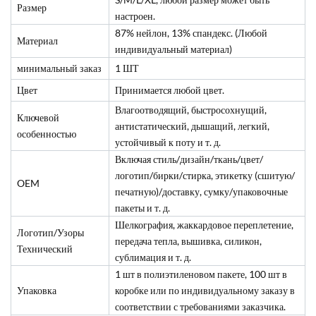
Размер
настроен.
87% нейлон, 13% спандекс. (Любой
Материал
индивидуальный материал)
минимальный заказ
1 ШТ
Цвет
Принимается любой цвет.
Влагоотводящий, быстросохнущий,
Ключевой
антистатический, дышащий, легкий,
особенностью
устойчивый к поту и т. д.
Включая стиль/дизайн/ткань/цвет/
логотип/бирки/стирка, этикетку (сшитую/
OEM
печатную)/доставку, сумку/упаковочные
пакеты и т. д.
Шелкография, жаккардовое переплетение,
Логотип/Узоры
передача тепла, вышивка, силикон,
Технический
сублимация и т. д.
1 шт в полиэтиленовом пакете, 100 шт в
Упаковка
коробке или по индивидуальному заказу в
соответствии с требованиями заказчика.