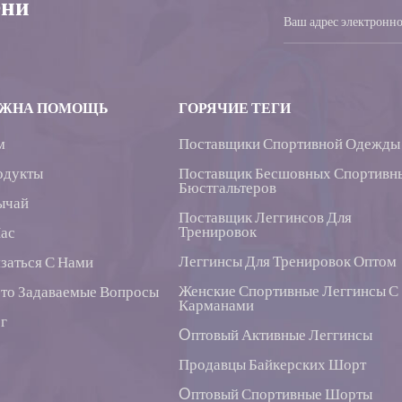
ени
ЖНА ПОМОЩЬ
ГОРЯЧИЕ ТЕГИ
м
Поставщики Спортивной Одежды
одукты
Поставщик Бесшовных Спортивн
Бюстгальтеров
ычай
Поставщик Леггинсов Для
Тренировок
Нас
Леггинсы Для Тренировок Оптом
заться С Нами
Женские Спортивные Леггинсы С
то Задаваемые Вопросы
Карманами
г
Oптовый Активные Леггинсы
Продавцы Байкерских Шорт
Oптовый Спортивные Шорты