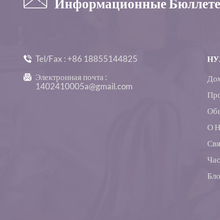
Информационные Бюллет
Бесшовные
Сексуальные
Укороченные Топы Для
Тренировок С
Длинными Рукавами
Оптом -D1009
Tel/Fax :
+86 18855144825
НУ
Электронная почта :
До
1402410005a@gmail.com
Пр
Об
О 
Свя
Час
Бло