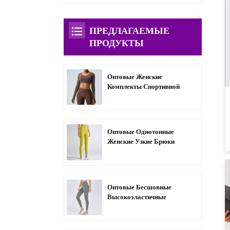
ПРЕДЛАГАЕМЫЕ
ПРОДУКТЫ
Оптовые Женские
Комплекты Спортивной
Одежды С Длинными
Рукавами И Открытой
Спиной-A3004
Оптовые Однотонные
Женские Узкие Брюки
Для Йоги С Контролем
Живота-C1004
Оптовые Бесшовные
Высокоэластичные
Антистатические Узкие
Брюки Для Йоги-C1006